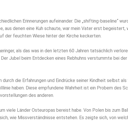
chiedlichen Erinnerungen aufeinander. Die „shifting-baseline“ wu
te, aus denen eine Kuh schaute, war mein Vater erst begeistert,
f der feuchten Wiese hinter der Kirche keckerten.
geringer, als das was in den letzten 60 Jahren tatsächlich verlor
. Der Jubel beim Entdecken eines Rebhuhns verstummte bei der
 durch die Erfahrungen und Eindrücke seiner Kindheit selbst als
Nulllinie haben. Diese empfundene Wahrheit ist ein Probem des S
vorstellungen des anderen.
um viele Länder Osteuropas bereist habe. Von Polen bis zum Balk
ich, wie Missverständnisse entstehen. Es zeigte sich, von welc