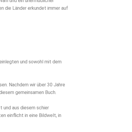
Wahl und ein unermüdlicher
en die Länder erkundet immer auf
 einlegten und sowohl mit dem
isen. Nachdem wir über 30 Jahre
zu diesem gemeinsamen Buch.
et und aus diesem schier
einflicht in eine Bildwelt, in