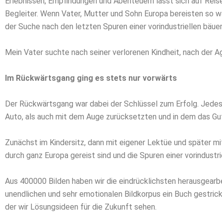
Erlebnissen, Empfindungen und Abenteuern lässt sich auf Reis
Begleiter. Wenn Vater, Mutter und Sohn Europa bereisten so 
der Suche nach den letzten Spuren einer vorindustriellen bäuer
Mein Vater suchte nach seiner verlorenen Kindheit, nach der A
Im Rückwärtsgang ging es stets nur vorwärts
Der Rückwärtsgang war dabei der Schlüssel zum Erfolg. Jede
Auto, als auch mit dem Auge zurücksetzten und in dem das Gut
Zunächst im Kindersitz, dann mit eigener Lektüe und später m
durch ganz Europa gereist sind und die Spuren einer vorindust
Aus 400000 Bilden haben wir die eindrücklichsten herausgearbei
unendlichen und sehr emotionalen Bildkorpus ein Buch gestrickt
der wir Lösungsideen für die Zukunft sehen.