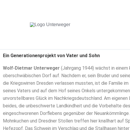
Zum
Inhalt
springen
Ein Generationenprojekt von Vater und Sohn
Wolf-Dietmar Unterweger
(Jahrgang 1944) wächst in einem 
oberschwäbischen Dorf auf. Nachdem er, sein Bruder und sein
die Kriegswirren Dresden verlassen mussten, ist die Familie i
seines Vaters und auf dem Hof seines Onkels untergekommen.
unvorstellbares Glück im Nachkriegsdeutschland. Am eigenen L
beides, die unbeschwerte Landkindheit und die Vorbehalte de
eingeschworenen Dorflebens gegenüber der Neuankömmlinge.
Mohnkuchen und Dresdner Stollen treffen hier knallhart auf S
Hefezopf. Das Schwein im Verschlag und die Stallhasen hinte