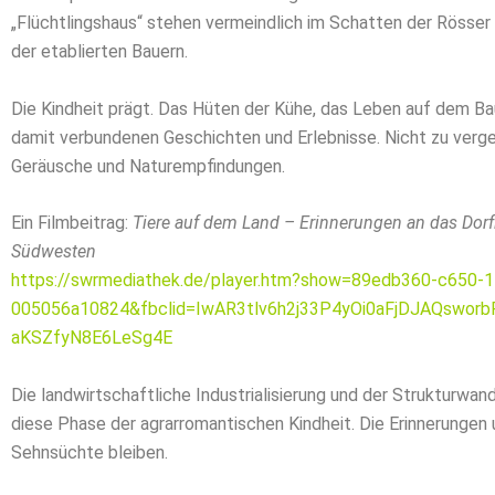
„Flüchtlingshaus“ stehen vermeindlich im Schatten der Rösse
der etablierten Bauern.
Die Kindheit prägt. Das Hüten der Kühe, das Leben auf dem Ba
damit verbundenen Geschichten und Erlebnisse. Nicht zu verg
Geräusche und Naturempfindungen.
Ein Filmbeitrag:
Tiere auf dem Land – Erinnerungen an das Dor
Südwesten
https://swrmediathek.de/player.htm?show=89edb360-c650-
005056a10824&fbclid=IwAR3tlv6h2j33P4yOi0aFjDJAQsworb
aKSZfyN8E6LeSg4E
Die landwirtschaftliche Industrialisierung und der Strukturwa
diese Phase der agrarromantischen Kindheit. Die Erinnerungen 
Sehnsüchte bleiben.