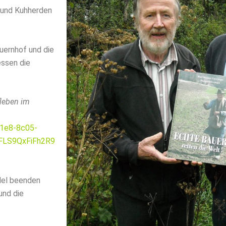
r und Kuhherden
uernhof und die
essen die
fleben im
11e8-8c05-
FLS9QxFiFh2R9
ndel beenden
und die