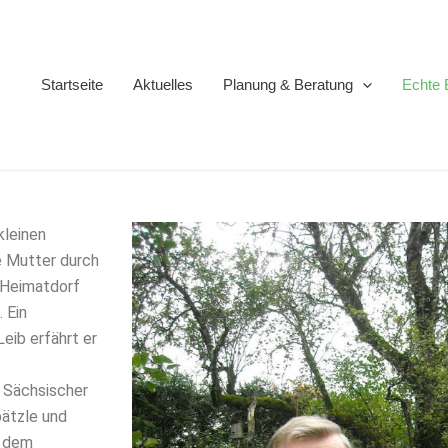
Startseite
Aktuelles
Planung & Beratung
Echte 
kleinen
e Mutter durch
m Heimatdorf
 Ein
eib erfährt er
s
 Sächsischer
pätzle und
r dem