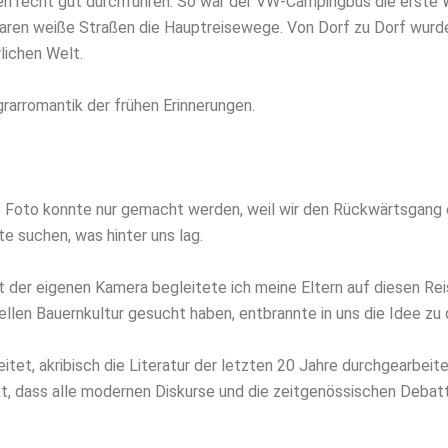
en recht gut durchführen. So war der VW-Campingbus die erste 
waren weiße Straßen die Hauptreisewege. Von Dorf zu Dorf wurd
lichen Welt.
grarromantik der frühen Erinnerungen.
s Foto konnte nur gemacht werden, weil wir den Rückwärtsgang
e suchen, was hinter uns lag.
it der eigenen Kamera begleitete ich meine Eltern auf diesen Re
riellen Bauernkultur gesucht haben, entbrannte in uns die Idee 
tet, akribisch die Literatur der letzten 20 Jahre durchgearbeit
, dass alle modernen Diskurse und die zeitgenössischen Debatten 