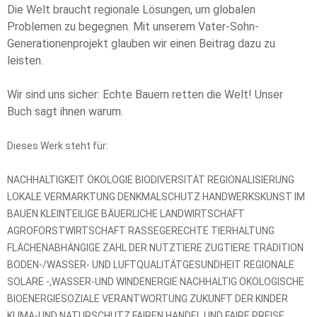
Die Welt braucht regionale Lösungen, um globalen
Problemen zu begegnen. Mit unserem Vater-Sohn-
Generationenprojekt glauben wir einen Beitrag dazu zu
leisten.
Wir sind uns sicher: Echte Bauern retten die Welt! Unser
Buch sagt ihnen warum.
Dieses Werk steht für:
NACHHALTIGKEIT ÖKOLOGIE BIODIVERSITÄT REGIONALISIERUNG
LOKALE VERMARKTUNG DENKMALSCHUTZ HANDWERKSKUNST IM
BAUEN KLEINTEILIGE BÄUERLICHE LANDWIRTSCHAFT
AGROFORSTWIRTSCHAFT RASSEGERECHTE TIERHALTUNG
FLÄCHENABHÄNGIGE ZAHL DER NUTZTIERE ZUGTIERE TRADITION
BODEN-/WASSER- UND LUFTQUALITÄTGESUNDHEIT REGIONALE
SOLARE -,WASSER-UND WINDENERGIE NACHHALTIG ÖKOLOGISCHE
BIOENERGIESOZIALE VERANTWORTUNG ZUKUNFT DER KINDER
KLIMA-UND NATURSCHUTZ FAIREN HANDEL UND FAIRE PREISE