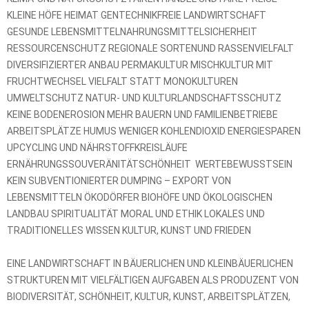
KLEINE HÖFE HEIMAT GENTECHNIKFREIE LANDWIRTSCHAFT
GESUNDE LEBENSMITTELNAHRUNGSMITTELSICHERHEIT
RESSOURCENSCHUTZ REGIONALE SORTENUND RASSENVIELFALT
DIVERSIFIZIERTER ANBAU PERMAKULTUR MISCHKULTUR MIT
FRUCHTWECHSEL VIELFALT STATT MONOKULTUREN
UMWELTSCHUTZ NATUR- UND KULTURLANDSCHAFTSSCHUTZ
KEINE BODENEROSION MEHR BAUERN UND FAMILIENBETRIEBE 
ARBEITSPLÄTZE HUMUS WENIGER KOHLENDIOXID ENERGIESPAREN
UPCYCLING UND NÄHRSTOFFKREISLÄUFE 
ERNÄHRUNGSSOUVERÄNITÄTSCHÖNHEIT  WERTEBEWUSSTSEIN 
KEIN SUBVENTIONIERTER DUMPING – EXPORT VON
LEBENSMITTELN ÖKODÖRFER BIOHÖFE UND ÖKOLOGISCHEN
LANDBAU SPIRITUALITÄT MORAL UND ETHIK LOKALES UND
TRADITIONELLES WISSEN KULTUR, KUNST UND FRIEDEN
EINE LANDWIRTSCHAFT IN BÄUERLICHEN UND KLEINBÄUERLICHEN
STRUKTUREN MIT VIELFÄLTIGEN AUFGABEN ALS PRODUZENT VON
BIODIVERSITÄT, SCHÖNHEIT, KULTUR, KUNST, ARBEITSPLÄTZEN,